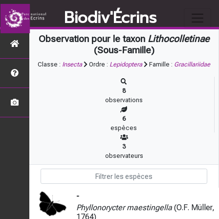
Biodiv'Écrins
Observation pour le taxon
Lithocolletinae
(Sous-Famille)
Classe :
Insecta
Ordre :
Lepidoptera
Famille :
Gracillariidae
8
observations
6
espèces
3
observateurs
-
Phyllonorycter maestingella
(O.F. Müller,
1764)