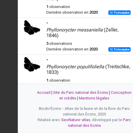
1
observation
Dernière observation en
2020
Fiche espèce
-
Phyllonorycter messaniella
(Zeller,
1846)
3
observations
Dernière observation en
2020
Fiche espèce
-
Phyllonorycter populifoliella
(Treitschke,
1833)
1
observation
Dernière observation en
2021
Fiche espèce
Accueil
|
Site du Parc national des Écrins
|
Conception
-
et crédits
|
Mentions légales
Phyllonorycter salictella
(Zeller, 1846)
Biodiv'Écrins - Atlas de la faune et de la flore du Parc
1
observation
national des Écrins, 2025
Dernière observation en
2021
Fiche espèce
Réalisé avec
GeoNature-atlas
, développé par le
Parc
national des Ecrins
-