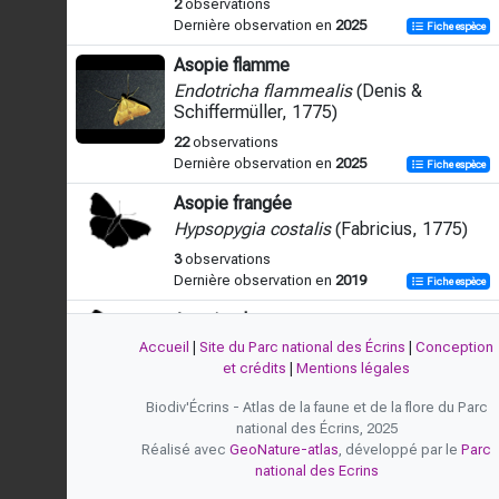
2
observations
Dernière observation en
2025
Fiche espèce
Asopie flamme
Endotricha flammealis
(Denis &
Schiffermüller, 1775)
22
observations
Dernière observation en
2025
Fiche espèce
Asopie frangée
Hypsopygia costalis
(Fabricius, 1775)
3
observations
Dernière observation en
2019
Fiche espèce
Asopie glauque
Hypsopygia glaucinalis
(Linnaeus, 1758)
Accueil
|
Site du Parc national des Écrins
|
Conception
et crédits
|
Mentions légales
2
observations
Dernière observation en
2022
Fiche espèce
Biodiv'Écrins - Atlas de la faune et de la flore du Parc
national des Écrins, 2025
Clédéobie brunâtre
Réalisé avec
GeoNature-atlas
, développé par le
Parc
Stemmatophora brunnealis
(Treitschke,
national des Ecrins
1829)