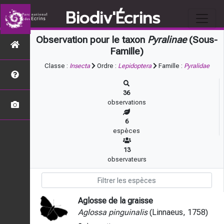
Biodiv'Écrins
Observation pour le taxon
Pyralinae
(Sous-
Famille)
Classe :
Insecta
Ordre :
Lepidoptera
Famille :
Pyralidae
36
observations
6
espèces
13
observateurs
Aglosse de la graisse
Aglossa pinguinalis
(Linnaeus, 1758)