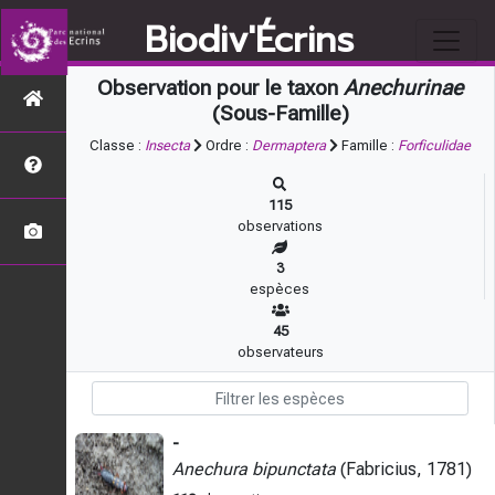
Biodiv'Écrins
Observation pour le taxon
Anechurinae
(Sous-Famille)
Classe :
Insecta
Ordre :
Dermaptera
Famille :
Forficulidae
115
observations
3
espèces
45
observateurs
-
Anechura bipunctata
(Fabricius, 1781)