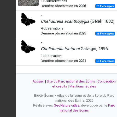
110
observations
Dernière observation en
2026
Fiche espèce
-
Chelidurella acanthopygia
(Géné, 1832)
4
observations
Dernière observation en
2025
Fiche espèce
-
Chelidurella fontanai
Galvagni, 1996
1
observation
Dernière observation en
2021
Fiche espèce
Accueil
|
Site du Parc national des Écrins
|
Conception
et crédits
|
Mentions légales
Biodiv'Écrins - Atlas de la faune et de la flore du Parc
national des Écrins, 2025
Réalisé avec
GeoNature-atlas
, développé par le
Parc
national des Ecrins