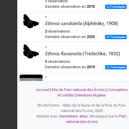
1
observation
Dernière observation en
2018
Fiche espèce
-
Ethmia candidella
(Alphéraky, 1908)
2
observations
Dernière observation en
2025
Fiche espèce
-
Ethmia flavianella
(Treitschke, 1832)
2
observations
Dernière observation en
2019
Fiche espèce
-
Ethmia pusiella
(Linnaeus, 1758)
Accueil
|
Site du Parc national des Écrins
|
Conception
6
observations
et crédits
|
Mentions légales
Dernière observation en
2026
Fiche espèce
Biodiv'Écrins - Atlas de la faune et de la flore du Parc
-
national des Écrins, 2025
Ethmia quadrillella
(Goeze, 1783)
Réalisé avec
GeoNature-atlas
, développé par le
Parc
national des Ecrins
1
observation
Dernière observation en
2020
Fiche espèce