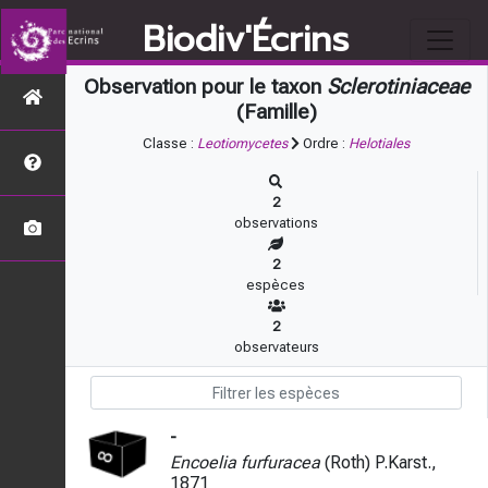
Biodiv'Écrins
Observation pour le taxon
Sclerotiniaceae
(Famille)
Classe :
Leotiomycetes
Ordre :
Helotiales
2
observations
2
espèces
2
observateurs
-
Encoelia furfuracea
(Roth) P.Karst.,
1871