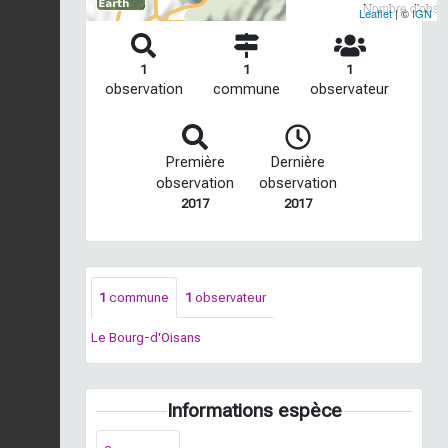
Nombre d'observ
Leaflet
| ©
IGN
1
1
1
observation
commune
observateur
Première
Dernière
observation
observation
2017
2017
1
commune
1
observateur
Le Bourg-d'Oisans
Informations espèce