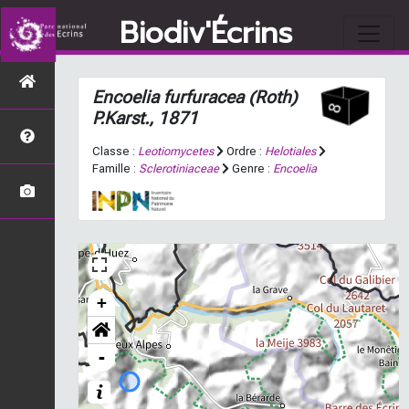
Biodiv'Écrins
Encoelia furfuracea
(Roth)
P.Karst., 1871
Classe :
Leotiomycetes
Ordre :
Helotiales
Famille :
Sclerotiniaceae
Genre :
Encoelia
+
-