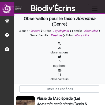
Biodiv'Écrins
Observation pour le taxon
Abrostola
(Genre)
Classe :
Insecta
Ordre :
Lepidoptera
Famille :
Noctuidae
Sous-Famille :
Plusiinae
Tribu :
Abrostolini
20
observations
3
espèces
11
observateurs
Plusie de l'Asclépiade (La)
Abrostola asclepiadis
(Denis &