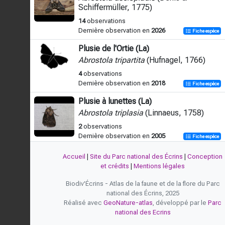
Schiffermüller, 1775)
14
observations
Dernière observation en
2026
Fiche espèce
Plusie de l'Ortie (La)
Abrostola tripartita
(Hufnagel, 1766)
4
observations
Dernière observation en
2018
Fiche espèce
Plusie à lunettes (La)
Abrostola triplasia
(Linnaeus, 1758)
2
observations
Dernière observation en
2005
Fiche espèce
Accueil
|
Site du Parc national des Écrins
|
Conception
et crédits
|
Mentions légales
Biodiv'Écrins - Atlas de la faune et de la flore du Parc
national des Écrins, 2025
Réalisé avec
GeoNature-atlas
, développé par le
Parc
national des Ecrins