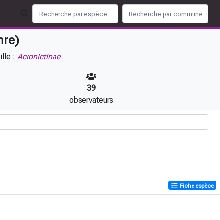
nre)
lle :
Acronictinae
39
observateurs
Fiche espèce