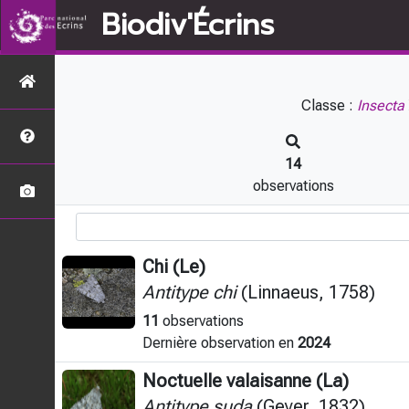
Biodiv'Écrins
Classe :
Insecta
14
observations
Chi (Le)
Antitype chi
(Linnaeus, 1758)
11
observations
Dernière observation en
2024
Noctuelle valaisanne (La)
Antitype suda
(Geyer, 1832)