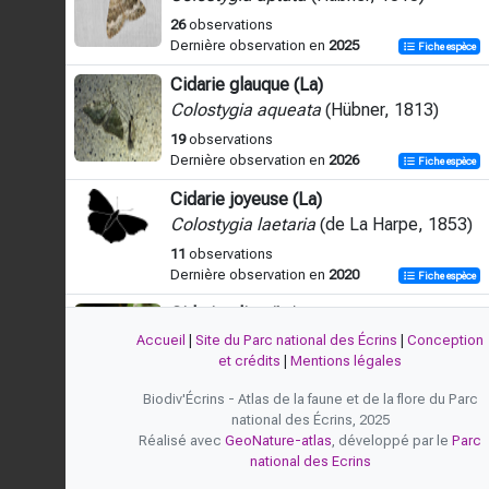
26
observations
Dernière observation en
2025
Fiche espèce
Cidarie glauque (La)
Colostygia aqueata
(Hübner, 1813)
19
observations
Dernière observation en
2026
Fiche espèce
Cidarie joyeuse (La)
Colostygia laetaria
(de La Harpe, 1853)
11
observations
Dernière observation en
2020
Fiche espèce
Cidarie olive (La)
Colostygia olivata
(Denis &
Accueil
|
Site du Parc national des Écrins
|
Conception
Schiffermüller, 1775)
et crédits
|
Mentions légales
31
observations
Biodiv'Écrins - Atlas de la faune et de la flore du Parc
Dernière observation en
2025
Fiche espèce
national des Écrins, 2025
Réalisé avec
GeoNature-atlas
, développé par le
Parc
Cidarie verdâtre (La)
national des Ecrins
Colostygia pectinataria
(Knoch, 1781)