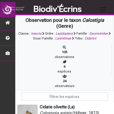
Biodiv'Écrins
Observation pour le taxon
Calostigia
(Genre)
Classe :
Insecta
Ordre :
Lepidoptera
Famille :
Geometridae
Sous-Famille :
Larentiinae
Tribu :
Cidariini
105
observations
6
espèces
24
observateurs
Cidarie olivette (La)
Colostygia aptata
(Hübner, 1813)