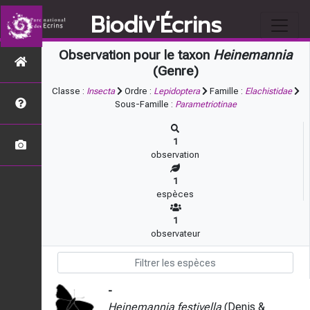
Biodiv'Écrins
Observation pour le taxon
Heinemannia
(Genre)
Classe :
Insecta
Ordre :
Lepidoptera
Famille :
Elachistidae
Sous-Famille :
Parametriotinae
1
observation
1
espèces
1
observateur
-
Heinemannia festivella
(Denis &