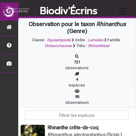
Biodiv'Écrins
Observation pour le taxon
Rhinanthus
(Genre)
Classe :
Equisetopsida
Ordre :
Lamiales
Famille :
Orobanchaceae
Tribu :
Rhinantheae
721
observations
4
espèces
98
observateurs
Rhinanthe crête-de-coq
Rhinanthus alectorolophus
(Scop.)