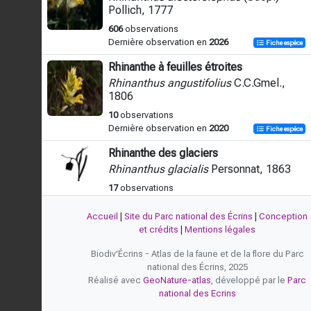
Pollich, 1777
606
observations
Dernière observation en
2026
Fiche espèce
Rhinanthe à feuilles étroites
Rhinanthus angustifolius
C.C.Gmel.,
1806
10
observations
Dernière observation en
2020
Fiche espèce
Rhinanthe des glaciers
Rhinanthus glacialis
Personnat, 1863
17
observations
Dernière observation en
2022
Fiche espèce
Accueil
|
Site du Parc national des Écrins
|
Conception
Rhinanthe mineur
et crédits
|
Mentions légales
Rhinanthus minor
L., 1756
Biodiv'Écrins - Atlas de la faune et de la flore du Parc
88
observations
national des Écrins, 2025
Dernière observation en
2026
Fiche espèce
Réalisé avec
GeoNature-atlas
, développé par le
Parc
national des Ecrins