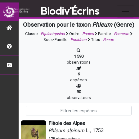
Biodiv'Écrins
Observation pour le taxon
Phleum
(Genre)
Classe :
Equisetopsida
Ordre :
Poales
Famille :
Poaceae
Sous-Famille :
Pooideae
Tribu :
Poeae
1 590
observations
6
espèces
90
observateurs
Fléole des Alpes
Phleum alpinum
L., 1753
178
observations