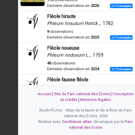
Dernière observation en
2026
Fiche espèce
Fléole hirsute
Phleum hirsutum
Honck., 1782
9
observations
Dernière observation en
2023
Fiche espèce
Fléole noueuse
Phleum nodosum
L., 1759
48
observations
Dernière observation en
2024
Fiche espèce
Fléole fausse fléole
Phleum phleoides
(L.) H.Karst., 1880
Accueil
|
Site du Parc national des Écrins
|
Conception
36
observations
et crédits
|
Mentions légales
Dernière observation en
2024
Fiche espèce
Biodiv'Écrins - Atlas de la faune et de la flore du Parc
Fléole des prés
national des Écrins, 2025
Phleum pratense
L., 1753
Réalisé avec
GeoNature-atlas
, développé par le
Parc
127
observations
national des Ecrins
Dernière observation en
2025
Fiche espèce