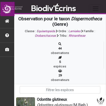
Biodiv'Écrins
Observation pour le taxon
Dispermotheca
(Genre)
Classe :
Equisetopsida
Ordre :
Lamiales
Famille :
Orobanchaceae
Tribu :
Rhinantheae
44
observations
5
espèces
29
observateurs
Odontite glutineux
Odontites glutinosus
(M.Bieb.)