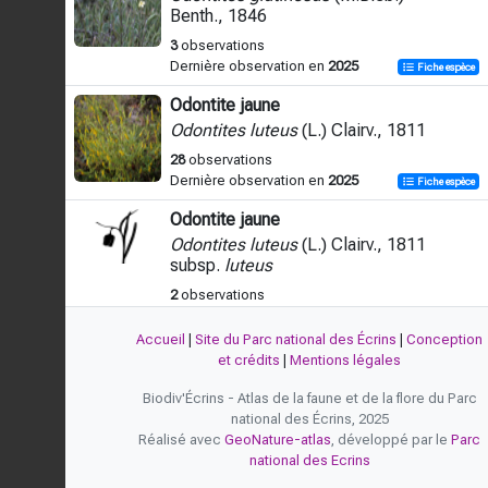
Benth., 1846
3
observations
Dernière observation en
2025
Fiche espèce
Odontite jaune
Odontites luteus
(L.) Clairv., 1811
28
observations
Dernière observation en
2025
Fiche espèce
Odontite jaune
Odontites luteus
(L.) Clairv., 1811
subsp.
luteus
2
observations
Dernière observation en
2025
Fiche espèce
Accueil
|
Site du Parc national des Écrins
|
Conception
Odontite lancéolé
et crédits
|
Mentions légales
Odontites luteus
subsp.
lanceolatus
Biodiv'Écrins - Atlas de la faune et de la flore du Parc
(Gaudin) P.Fourn., 1937
national des Écrins, 2025
3
observations
Réalisé avec
GeoNature-atlas
, développé par le
Parc
Dernière observation en
2009
Fiche espèce
national des Ecrins