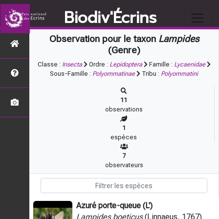
Biodiv'Écrins
Observation pour le taxon
Lampides
(Genre)
Classe :
Insecta
Ordre :
Lepidoptera
Famille :
Lycaenidae
Sous-Famille :
Polyommatinae
Tribu :
Polyommatini
11
observations
1
espèces
7
observateurs
Azuré porte-queue (L')
Lampides boeticus
(Linnaeus, 1767)