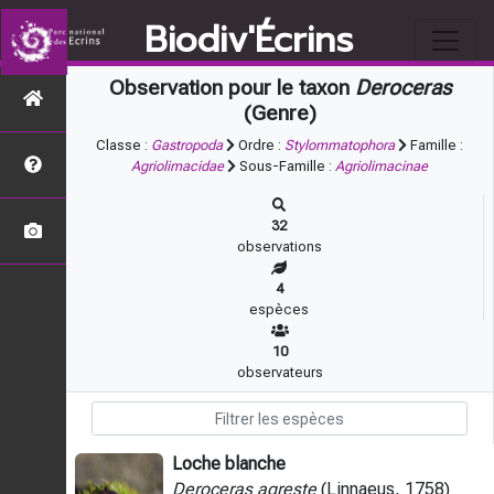
Biodiv'Écrins
Observation pour le taxon
Deroceras
(Genre)
Classe :
Gastropoda
Ordre :
Stylommatophora
Famille :
Agriolimacidae
Sous-Famille :
Agriolimacinae
32
observations
4
espèces
10
observateurs
Loche blanche
Deroceras agreste
(Linnaeus, 1758)