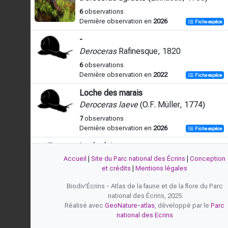
6
observations
Dernière observation en
2026
Fiche espèce
-
Deroceras
Rafinesque, 1820
6
observations
Dernière observation en
2022
Fiche espèce
Loche des marais
Deroceras laeve
(O.F. Müller, 1774)
7
observations
Dernière observation en
2026
Fiche espèce
Loche laiteuse
Deroceras reticulatum
(O.F. Müller,
Accueil
|
Site du Parc national des Écrins
|
Conception
1774)
et crédits
|
Mentions légales
13
observations
Biodiv'Écrins - Atlas de la faune et de la flore du Parc
Dernière observation en
2026
Fiche espèce
national des Écrins, 2025
Réalisé avec
GeoNature-atlas
, développé par le
Parc
national des Ecrins