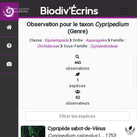
Biodiv'Écrins
Observation pour le taxon
Cypripedium
(Genre)
Classe :
Equisetopsida
Ordre :
Asparagales
Famille :
Orchidaceae
Sous-Famille :
Cypripedioideae
443
observations
1
espèces
62
observateurs
Cypripède sabot-de-Vénus
Cypripedium calceolus
L., 1753