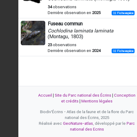
34
observations
Dernière observation en
2025
Fiche espèce
Fuseau commun
Cochlodina laminata laminata
(Montagu, 1803)
23
observations
Dernière observation en
2024
Fiche espèce
Accueil
|
Site du Parc national des Écrins
|
Conception
et crédits
|
Mentions légales
Biodiv'Écrins - Atlas de la faune et de la flore du Parc
national des Écrins, 2025
Réalisé avec
GeoNature-atlas
, développé par le
Parc
national des Ecrins