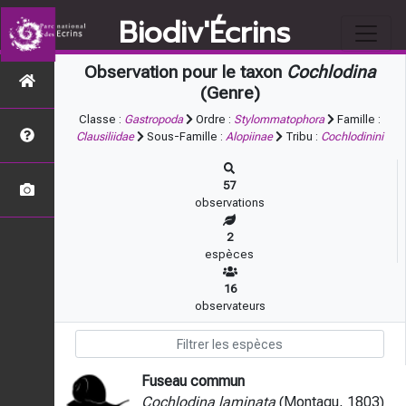
Biodiv'Écrins
Observation pour le taxon
Cochlodina
(Genre)
Classe :
Gastropoda
Ordre :
Stylommatophora
Famille :
Clausiliidae
Sous-Famille :
Alopiinae
Tribu :
Cochlodinini
57
observations
2
espèces
16
observateurs
Fuseau commun
Cochlodina laminata
(Montagu, 1803)