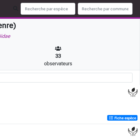
nre)
iidae
33
observateurs
Fiche espèce