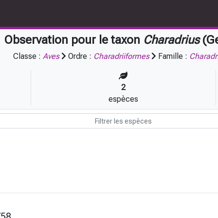
Observation pour le taxon
Charadrius
(Ge
Classe :
Aves
Ordre :
Charadriiformes
Famille :
Charadr
2
espèces
758