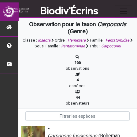
Biodiv'Écrins
Observation pour le taxon
Carpocoris
(Genre)
Classe :
Insecta
Ordre :
Hemiptera
Famille :
Pentatomidae
Sous-Famille :
Pentatominae
Tribu :
Carpocorini
166
observations
4
espèces
44
observateurs
-
Carpocoris fuscispinus
(Boheman,