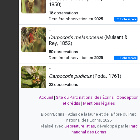
1850)
18
observations
Dernière observation en
2025
Fiche espèce
-
Carpocoris melanocerus
(Mulsant &
Rey, 1852)
50
observations
Dernière observation en
2025
Fiche espèce
-
Carpocoris pudicus
(Poda, 1761)
22
observations
Dernière observation en
2026
Fiche espèce
Accueil
|
Site du Parc national des Écrins
|
Conception
-
et crédits
|
Mentions légales
Carpocoris purpureipennis
(De Geer,
Biodiv'Écrins - Atlas de la faune et de la flore du Parc
1773)
national des Écrins, 2025
76
observations
Réalisé avec
GeoNature-atlas
, développé par le
Parc
Dernière observation en
2026
Fiche espèce
national des Ecrins