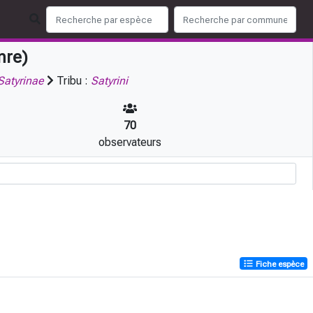
nre)
Satyrinae
Tribu :
Satyrini
70
observateurs
Fiche espèce