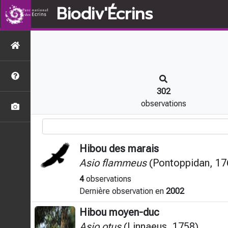
Biodiv'Écrins
302
observations
Hibou des marais
Asio flammeus
(Pontoppidan, 17
4
observations
Dernière observation en
2002
Hibou moyen-duc
Asio otus
(Linnaeus, 1758)