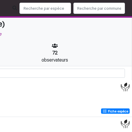
e)
e
72
observateurs
Fiche espèce