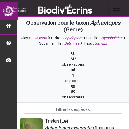
Biodiv'Écrins
Observation pour le taxon
Aphantopus
(Genre)
Classe :
Insecta
Ordre :
Lepidoptera
Famille :
Nymphalidae
Sous-Famille :
Satyrinae
Tribu :
Satyrini
242
observations
1
espèces
59
observateurs
Tristan (Le)
Aphantopus hyperantus
(Linnaeus,