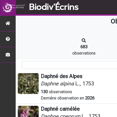
Biodiv'Écrins
Ob
683
observations
Daphné des Alpes
Daphne alpina
L., 1753
130
observations
Dernière observation en
2026
Daphné camélée
Daphne cneorum
L., 1753