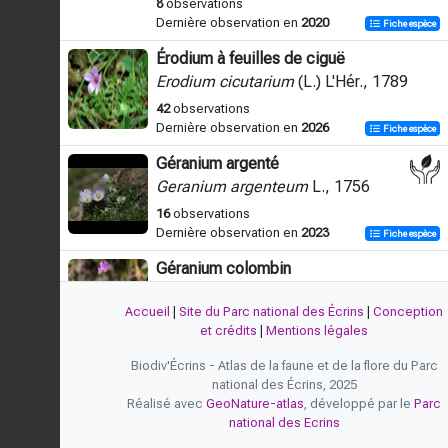
8
observations
Dernière observation en
2020
Fiche espèce
Érodium à feuilles de ciguë
Erodium cicutarium
(L.) L'Hér., 1789
42
observations
Dernière observation en
2026
Fiche espèce
Géranium argenté
Geranium argenteum
L., 1756
16
observations
Dernière observation en
2023
Fiche espèce
Géranium colombin
Geranium columbinum
L., 1753
Accueil
|
Site du Parc national des Écrins
|
Conception
9
observations
et crédits
|
Mentions légales
Dernière observation en
2026
Fiche espèce
Biodiv'Écrins - Atlas de la faune et de la flore du Parc
Géranium luisant
national des Écrins, 2025
Geranium lucidum
L., 1753
Réalisé avec
GeoNature-atlas
, développé par le
Parc
national des Ecrins
1
observation
Dernière observation en
2010
Fiche espèce