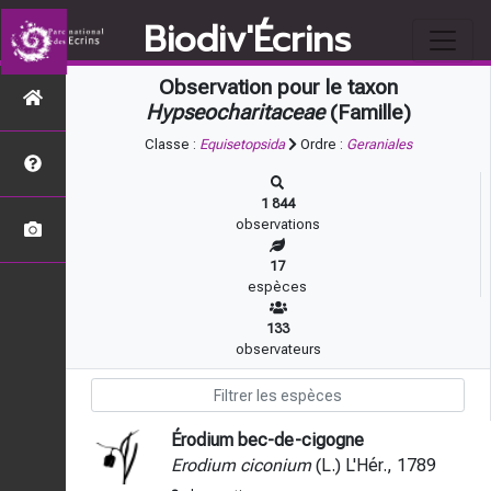
Biodiv'Écrins
Observation pour le taxon
Hypseocharitaceae
(Famille)
Classe :
Equisetopsida
Ordre :
Geraniales
1 844
observations
17
espèces
133
observateurs
Érodium bec-de-cigogne
Erodium ciconium
(L.) L'Hér., 1789