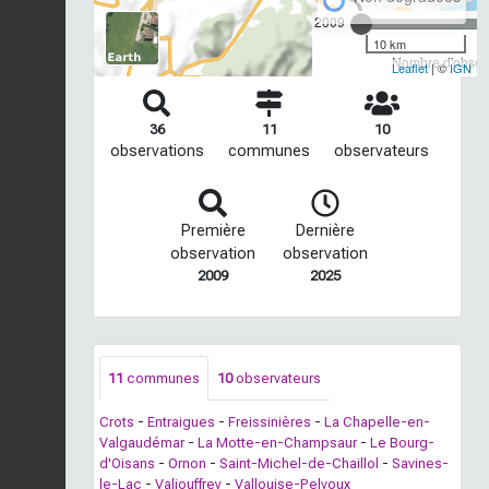
2009
10 km
Nombre d'observ
Leaflet
| ©
IGN
36
11
10
observations
communes
observateurs
Première
Dernière
observation
observation
2009
2025
11
communes
10
observateurs
Crots
-
Entraigues
-
Freissinières
-
La Chapelle-en-
Valgaudémar
-
La Motte-en-Champsaur
-
Le Bourg-
d'Oisans
-
Ornon
-
Saint-Michel-de-Chaillol
-
Savines-
le-Lac
-
Valjouffrey
-
Vallouise-Pelvoux