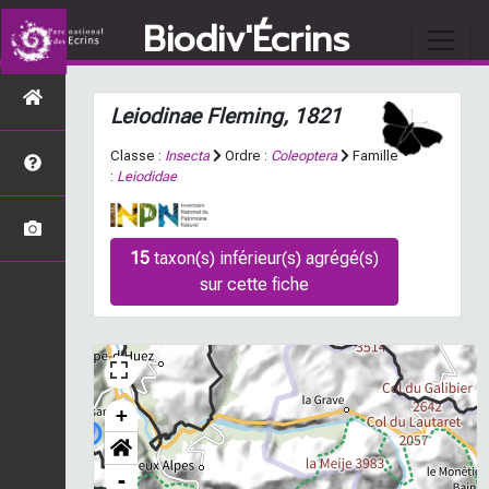
Biodiv'Écrins
Leiodinae Fleming, 1821
Classe :
Insecta
Ordre :
Coleoptera
Famille
:
Leiodidae
15
taxon(s) inférieur(s) agrégé(s)
sur cette fiche
+
-