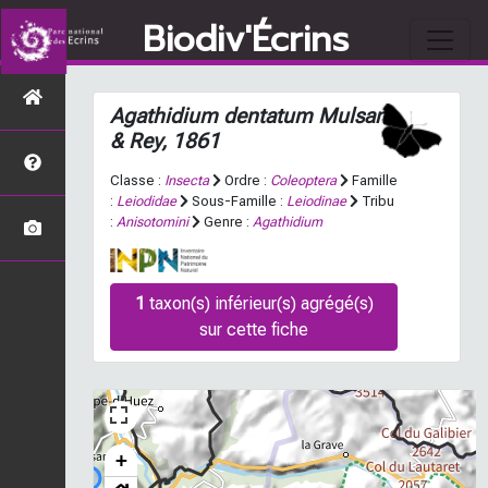
Biodiv'Écrins
Agathidium dentatum
Mulsant
& Rey, 1861
Classe :
Insecta
Ordre :
Coleoptera
Famille
:
Leiodidae
Sous-Famille :
Leiodinae
Tribu
:
Anisotomini
Genre :
Agathidium
1
taxon(s) inférieur(s) agrégé(s)
sur cette fiche
+