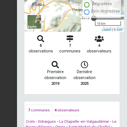
Dégradées
Non dégradées
2019
10 km
Nombre d'observ
Leaflet
| ©
IGN
8
7
4
observations
communes
observateurs
Première
Dernière
observation
observation
2019
2025
7
communes
4
observateurs
Crots
-
Entraigues
-
La Chapelle-en-Valgaudémar
-
Le
Bourg-d'Oisans
-
Ornon
-
Saint-Michel-de-Chaillol
-