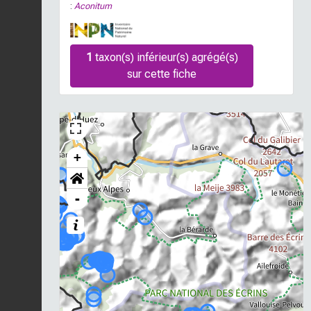
:
Aconitum
1
taxon(s) inférieur(s) agrégé(s)
sur cette fiche
+
-