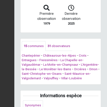
Première
Dernière
observation
observation
1979
2025
15
communes
31
observateurs
Chantepérier
-
Châteauroux-les-Alpes
-
Crots
-
Entraigues
-
Freissinières
-
La Chapelle-en-
Valgaudémar
-
La Motte-en-Champsaur
-
L'Argentière-
la-Bessée
-
Le Monêtier-les-Bains
-
Orcières
-
Ornon
-
Saint-Christophe-en-Oisans
-
Saint-Maurice-en-
Valgodemard
-
Valjouffrey
-
Villar-Loubière
Informations espèce
Synonymes