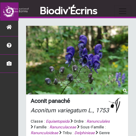
Biodiv'Écrins
Aconit panaché
Aconitum variegatum
L., 1753
Classe :
Equisetopsida
Ordre :
Ranunculales
Famille :
Ranunculaceae
Sous-Famille :
Ranunculoideae
Tribu :
Delphinieae
Genre