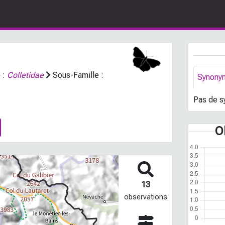
 :
Colletidae
Sous-Famille :
Synony
Pas de s
O
13
observations