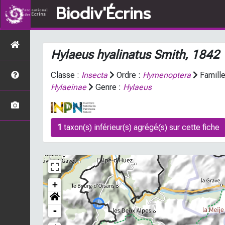
Biodiv'Écrins
Hylaeus hyalinatus
Smith, 1842
Classe :
Insecta
Ordre :
Hymenoptera
Famille
Hylaeinae
Genre :
Hylaeus
1
taxon(s) inférieur(s) agrégé(s) sur cette fiche
+
-