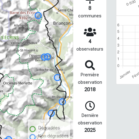
8
communes
4
observateurs
Première
observation
2018
Dernière
observation
Dégradées
2025
Non dégradées