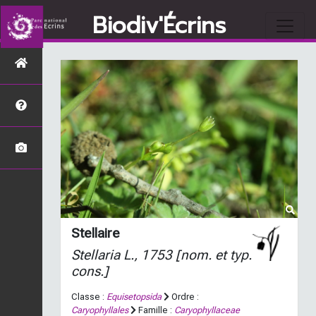
Biodiv'Écrins
Stellaire
Stellaria
L., 1753 [nom. et typ.
cons.]
Classe :
Equisetopsida
Ordre :
Caryophyllales
Famille :
Caryophyllaceae