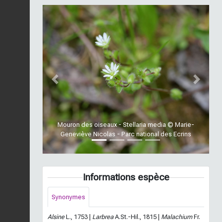
Previous
Next
Mouron des oiseaux - Stellaria media © Marie-
Geneviève Nicolas - Parc national des Ecrins
Informations espèce
Synonymes
Alsine
L., 1753 |
Larbrea
A.St.-Hil., 1815 |
Malachium
Fr.