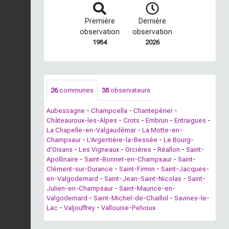
Première
Dernière
observation
observation
1984
2026
26
communes
38
observateurs
Aubessagne
-
Champcella
-
Chantepérier
-
Châteauroux-les-Alpes
-
Crots
-
Embrun
-
Entraigues
-
La Chapelle-en-Valgaudémar
-
La Motte-en-
Champsaur
-
L'Argentière-la-Bessée
-
Le Bourg-
d'Oisans
-
Les Vigneaux
-
Orcières
-
Réallon
-
Saint-
Apollinaire
-
Saint-Bonnet-en-Champsaur
-
Saint-
Clément-sur-Durance
-
Saint-Firmin
-
Saint-Jacques-
en-Valgodemard
-
Saint-Jean-Saint-Nicolas
-
Saint-
Julien-en-Champsaur
-
Saint-Maurice-en-
Valgodemard
-
Saint-Michel-de-Chaillol
-
Savines-le-
Lac
-
Valjouffrey
-
Vallouise-Pelvoux