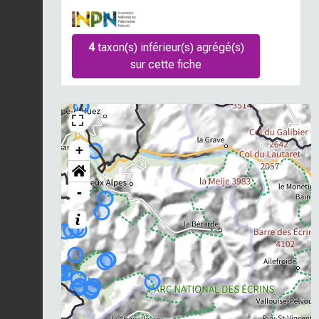
4
taxon(s) inférieur(s) agrégé(s)
sur cette fiche
+
-