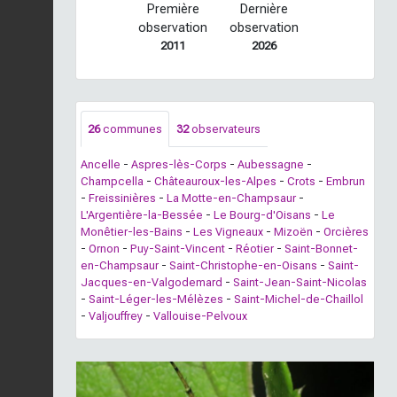
Première
Dernière
observation
observation
2011
2026
26
communes
32
observateurs
Ancelle
-
Aspres-lès-Corps
-
Aubessagne
-
Champcella
-
Châteauroux-les-Alpes
-
Crots
-
Embrun
-
Freissinières
-
La Motte-en-Champsaur
-
L'Argentière-la-Bessée
-
Le Bourg-d'Oisans
-
Le
Monêtier-les-Bains
-
Les Vigneaux
-
Mizoën
-
Orcières
-
Ornon
-
Puy-Saint-Vincent
-
Réotier
-
Saint-Bonnet-
en-Champsaur
-
Saint-Christophe-en-Oisans
-
Saint-
Jacques-en-Valgodemard
-
Saint-Jean-Saint-Nicolas
-
Saint-Léger-les-Mélèzes
-
Saint-Michel-de-Chaillol
-
Valjouffrey
-
Vallouise-Pelvoux