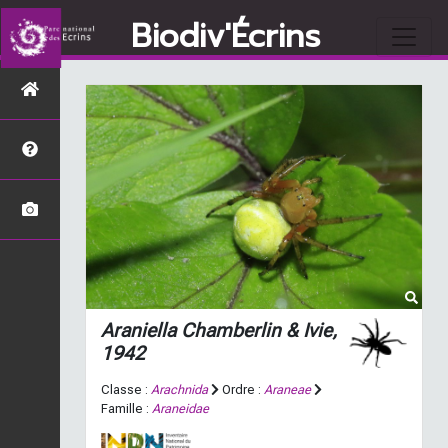
Biodiv'Écrins
Araniella
Chamberlin & Ivie,
1942
Classe :
Arachnida
Ordre :
Araneae
Famille :
Araneidae