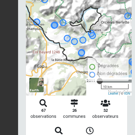
Dégradées
Non dégradées
2011
10 km
Nombre d'observ
Leaflet
| ©
IGN
67
26
32
observations
communes
observateurs