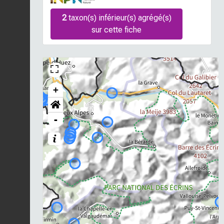
2
taxon(s) inférieur(s) agrégé(s)
sur cette fiche
+
-