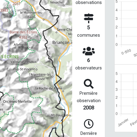
observations
5
communes
6
observateurs
Première
observation
2008
Dernière