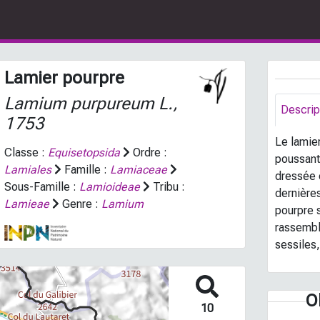
Lamier pourpre
Lamium purpureum
L.,
Descrip
1753
Le lamie
Classe :
Equisetopsida
Ordre :
poussant
Lamiales
Famille :
Lamiaceae
dressée 
Sous-Famille :
Lamioideae
Tribu :
dernière
Lamieae
Genre :
Lamium
pourpre s
rassembl
sessiles,
O
10