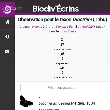
Biodiv'Écrins
Observation pour le taxon
Dioctriini
(Tribu)
Classe :
Insecta
Ordre :
Diptera
Famille :
Asilidae
Sous-
Famille :
Dioctriinae
17
observations
3
espèces
5
observateurs
-
Dioctria atricapilla
Meigen, 1804
3
observations