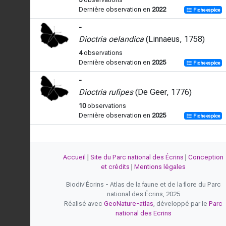
Dernière observation en
2022
Fiche espèce
-
Dioctria oelandica
(Linnaeus, 1758)
4
observations
Dernière observation en
2025
Fiche espèce
-
Dioctria rufipes
(De Geer, 1776)
10
observations
Dernière observation en
2025
Fiche espèce
Accueil
|
Site du Parc national des Écrins
|
Conception
et crédits
|
Mentions légales
Biodiv'Écrins - Atlas de la faune et de la flore du Parc
national des Écrins, 2025
Réalisé avec
GeoNature-atlas
, développé par le
Parc
national des Ecrins