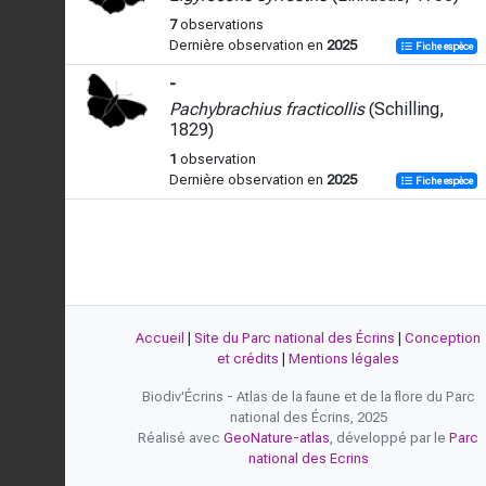
7
observations
Dernière observation en
2025
Fiche espèce
-
Pachybrachius fracticollis
(Schilling,
1829)
1
observation
Dernière observation en
2025
Fiche espèce
Accueil
|
Site du Parc national des Écrins
|
Conception
et crédits
|
Mentions légales
Biodiv'Écrins - Atlas de la faune et de la flore du Parc
national des Écrins, 2025
Réalisé avec
GeoNature-atlas
, développé par le
Parc
national des Ecrins