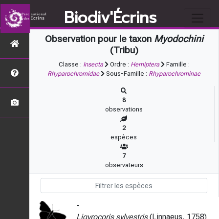
Biodiv'Écrins
Observation pour le taxon
Myodochini
(Tribu)
Classe :
Insecta
Ordre :
Hemiptera
Famille :
Rhyparochromidae
Sous-Famille :
Rhyparochrominae
8
observations
2
espèces
7
observateurs
-
Ligyrocoris sylvestris
(Linnaeus, 1758)