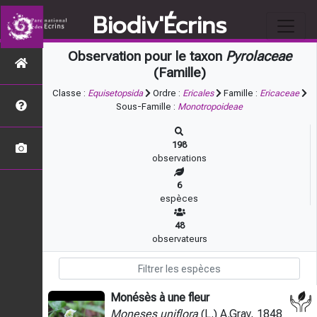
Biodiv'Écrins
Observation pour le taxon
Pyrolaceae
(Famille)
Classe :
Equisetopsida
Ordre :
Ericales
Famille :
Ericaceae
Sous-Famille :
Monotropoideae
198
observations
6
espèces
48
observateurs
Monésès à une fleur
Moneses uniflora
(L.) A.Gray, 1848