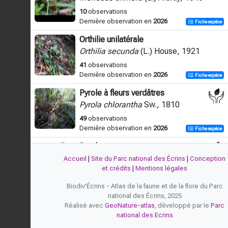
10
observations
Dernière observation en
2026
Fiche espèce
Orthilie unilatérale
Orthilia secunda
(L.) House, 1921
41
observations
Dernière observation en
2026
Fiche espèce
Pyrole à fleurs verdâtres
Pyrola chlorantha
Sw., 1810
49
observations
Dernière observation en
2026
Fiche espèce
Pyrole moyenne
Pyrola media
Sw., 1804
Accueil
|
Site du Parc national des Écrins
|
Conception
et crédits
|
Mentions légales
10
observations
Dernière observation en
2021
Fiche espèce
Biodiv'Écrins - Atlas de la faune et de la flore du Parc
national des Écrins, 2025
Pyrole mineure
Réalisé avec
GeoNature-atlas
, développé par le
Parc
Pyrola minor
L., 1753
national des Ecrins
24
observations