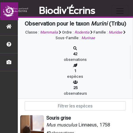
Biodiv'Écrins
Observation pour le taxon
Murini
(Tribu)
Classe :
Mammalia
Ordre :
Rodentia
Famille :
Muridae
Sous-Famille :
Murinae
42
observations
1
espèces
25
observateurs
Souris grise
Mus musculus
Linnaeus, 1758
42
observations