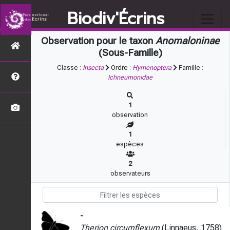
Biodiv'Écrins
Observation pour le taxon
Anomaloninae
(Sous-Famille)
Classe :
Insecta
Ordre :
Hymenoptera
Famille :
Ichneumonidae
1
observation
1
espèces
2
observateurs
-
Therion circumflexum
(Linnaeus, 1758)