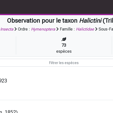
Observation pour le taxon
Halictini
(Tri
:
Insecta
Ordre :
Hymenoptera
Famille :
Halictidae
Sous-Fa
73
espèces
923
, 1852)