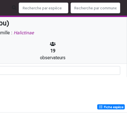
bu)
mille :
Halictinae
19
observateurs
Fiche espèce