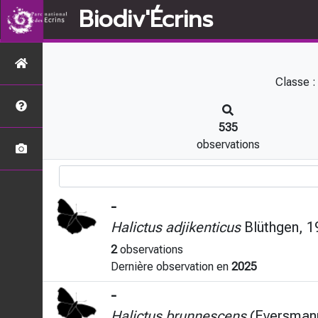
Biodiv'Écrins
Classe 
535
observations
-
Halictus adjikenticus
Blüthgen, 1
2
observations
Dernière observation en
2025
-
Halictus brunnescens
(Eversmann