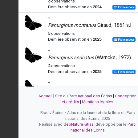
3
observations
Dernière observation en
2024
Fiche espèce
-
Panurginus montanus
Giraud, 1861 s.l.
5
observations
Dernière observation en
2025
Fiche espèce
-
Panurginus sericatus
(Warncke, 1972)
2
observations
Dernière observation en
2025
Fiche espèce
-
Panurgus banksianus
(Kirby, 1802)
Accueil
|
Site du Parc national des Écrins
|
Conception
24
observations
et crédits
|
Mentions légales
Dernière observation en
2025
Fiche espèce
Biodiv'Écrins - Atlas de la faune et de la flore du Parc
-
national des Écrins, 2025
Panurgus calcaratus
(Scopoli, 1763)
Réalisé avec
GeoNature-atlas
, développé par le
Parc
national des Ecrins
2
observations
Dernière observation en
2025
Fiche espèce