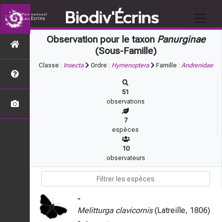
Biodiv'Écrins
Observation pour le taxon
Panurginae
(Sous-Famille)
Classe :
Insecta
Ordre :
Hymenoptera
Famille :
Andrenidae
51
observations
7
espèces
10
observateurs
-
Melitturga clavicornis
(Latreille, 1806)