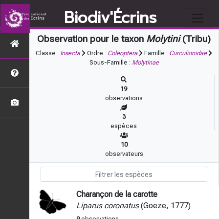
Biodiv'Écrins
Observation pour le taxon
Molytini
(Tribu)
Classe :
Insecta
Ordre :
Coleoptera
Famille :
Curculionidae
Sous-Famille :
Molytinae
19
observations
3
espèces
10
observateurs
Charançon de la carotte
Liparus coronatus
(Goeze, 1777)
9
observations