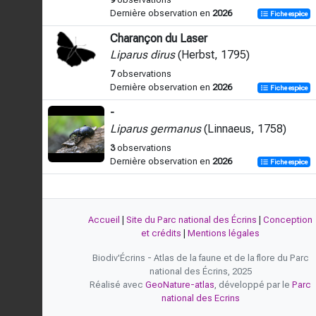
Dernière observation en
2026
Fiche espèce
Charançon du Laser
Liparus dirus
(Herbst, 1795)
7
observations
Dernière observation en
2026
Fiche espèce
-
Liparus germanus
(Linnaeus, 1758)
3
observations
Dernière observation en
2026
Fiche espèce
Accueil
|
Site du Parc national des Écrins
|
Conception
et crédits
|
Mentions légales
Biodiv'Écrins - Atlas de la faune et de la flore du Parc
national des Écrins, 2025
Réalisé avec
GeoNature-atlas
, développé par le
Parc
national des Ecrins