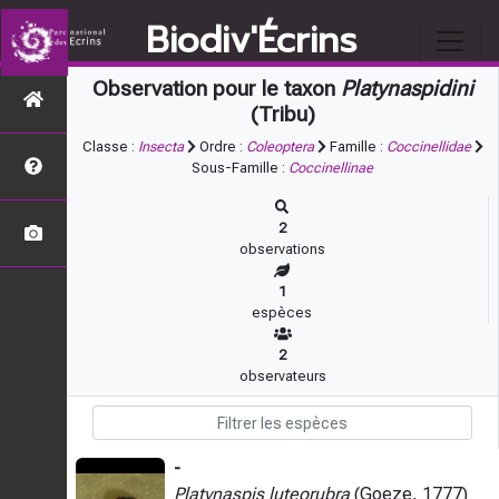
Biodiv'Écrins
Observation pour le taxon
Platynaspidini
(Tribu)
Classe :
Insecta
Ordre :
Coleoptera
Famille :
Coccinellidae
Sous-Famille :
Coccinellinae
2
observations
1
espèces
2
observateurs
-
Platynaspis luteorubra
(Goeze, 1777)