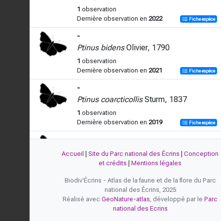
1
observation
Dernière observation en
2022
Fiche espèce
-
Ptinus bidens
Olivier, 1790
1
observation
Dernière observation en
2021
Fiche espèce
-
Ptinus coarcticollis
Sturm, 1837
1
observation
Dernière observation en
2019
Fiche espèce
-
Ptinus fur
(Linnaeus, 1758)
Accueil
|
Site du Parc national des Écrins
|
Conception
et crédits
|
Mentions légales
2
observations
Dernière observation en
2018
Fiche espèce
Biodiv'Écrins - Atlas de la faune et de la flore du Parc
national des Écrins, 2025
-
Réalisé avec
GeoNature-atlas
, développé par le
Parc
Ptinus italicus
Aragona, 1830
national des Ecrins
1
observation