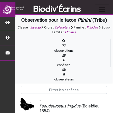
Biodiv'Écrins
Observation pour le taxon
Ptinini
(Tribu)
Classe :
Insecta
Ordre :
Coleoptera
Famille :
Ptinidae
Sous-
Famille :
Ptininae
77
observations
6
espèces
9
observateurs
-
Pseudeurostus frigidus
(Boieldieu,
1854)