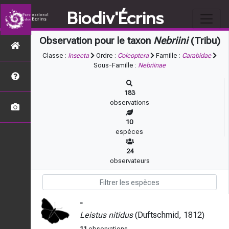
Biodiv'Écrins
Observation pour le taxon
Nebriini
(Tribu)
Classe :
Insecta
Ordre :
Coleoptera
Famille :
Carabidae
Sous-Famille :
Nebriinae
183
observations
10
espèces
24
observateurs
-
Leistus nitidus
(Duftschmid, 1812)
11
observations