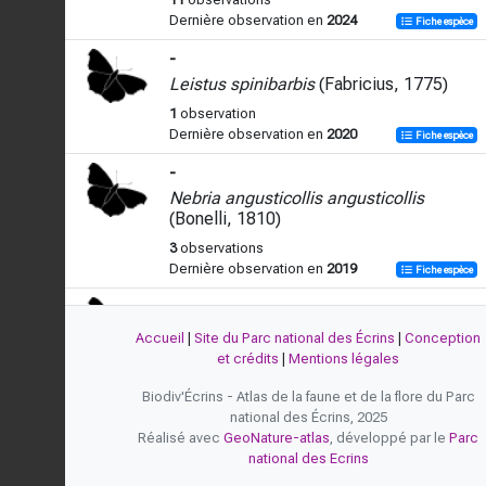
Dernière observation en
2024
Fiche espèce
-
Leistus spinibarbis
(Fabricius, 1775)
1
observation
Dernière observation en
2020
Fiche espèce
-
Nebria angusticollis angusticollis
(Bonelli, 1810)
3
observations
Dernière observation en
2019
Fiche espèce
-
Nebria angusticollis
(Bonelli, 1810)
Accueil
|
Site du Parc national des Écrins
|
Conception
et crédits
|
Mentions légales
5
observations
Dernière observation en
2024
Fiche espèce
Biodiv'Écrins - Atlas de la faune et de la flore du Parc
national des Écrins, 2025
Nébrie à cou bref
Réalisé avec
GeoNature-atlas
, développé par le
Parc
Nebria brevicollis
(Fabricius, 1792)
national des Ecrins
2
observations