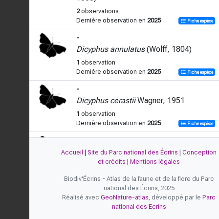
2
observations
Dernière observation en
2025
Fiche espèce
-
Dicyphus annulatus
(Wolff, 1804)
1
observation
Dernière observation en
2025
Fiche espèce
-
Dicyphus cerastii
Wagner, 1951
1
observation
Dernière observation en
2025
Fiche espèce
-
Dicyphus epilobii
Reuter, 1883
Accueil
|
Site du Parc national des Écrins
|
Conception
et crédits
|
Mentions légales
4
observations
Dernière observation en
2025
Fiche espèce
Biodiv'Écrins - Atlas de la faune et de la flore du Parc
national des Écrins, 2025
-
Réalisé avec
GeoNature-atlas
, développé par le
Parc
Dicyphus errans
(Wolff, 1804)
national des Ecrins
4
observations