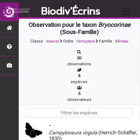
Biodiv'Écrins
Observation pour le taxon
Bryocorinae
(Sous-Famille)
Classe :
Insecta
Ordre :
Hemiptera
Famille :
Miridae
20
observations
8
espèces
5
observateurs
-
Campyloneura virgula
(Herrich-Schäffer,
1835)