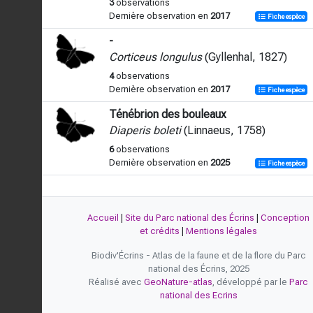
3
observations
Dernière observation en
2017
Fiche espèce
-
Corticeus longulus
(Gyllenhal, 1827)
4
observations
Dernière observation en
2017
Fiche espèce
Ténébrion des bouleaux
Diaperis boleti
(Linnaeus, 1758)
6
observations
Dernière observation en
2025
Fiche espèce
Accueil
|
Site du Parc national des Écrins
|
Conception
et crédits
|
Mentions légales
Biodiv'Écrins - Atlas de la faune et de la flore du Parc
national des Écrins, 2025
Réalisé avec
GeoNature-atlas
, développé par le
Parc
national des Ecrins