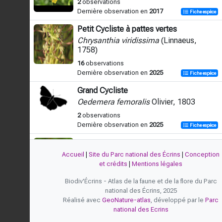
2
observations
Dernière observation en
2017
Fiche espèce
Petit Cycliste à pattes vertes
Chrysanthia viridissima
(Linnaeus,
1758)
16
observations
Dernière observation en
2025
Fiche espèce
Grand Cycliste
Oedemera femoralis
Olivier, 1803
2
observations
Dernière observation en
2025
Fiche espèce
-
Oedemera femorata
(Scopoli, 1763)
Accueil
|
Site du Parc national des Écrins
|
Conception
et crédits
|
Mentions légales
4
observations
Dernière observation en
2026
Fiche espèce
Biodiv'Écrins - Atlas de la faune et de la flore du Parc
national des Écrins, 2025
Cycliste à bras jaunes
Réalisé avec
GeoNature-atlas
, développé par le
Parc
Oedemera flavipes
(Fabricius, 1792)
national des Ecrins
4
observations