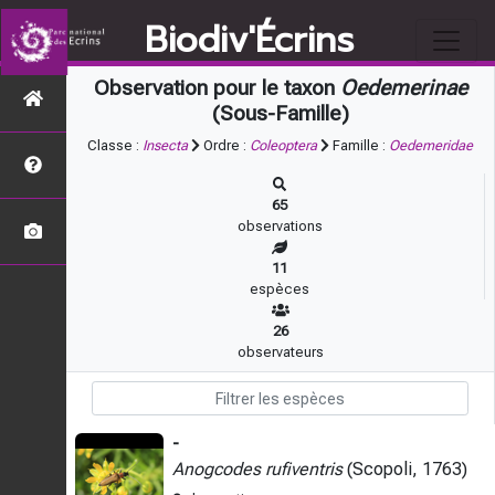
Biodiv'Écrins
Observation pour le taxon
Oedemerinae
(Sous-Famille)
Classe :
Insecta
Ordre :
Coleoptera
Famille :
Oedemeridae
65
observations
11
espèces
26
observateurs
-
Anogcodes rufiventris
(Scopoli, 1763)