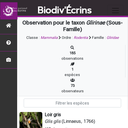
Biodiv'Écrins
Observation pour le taxon
Glirinae
(Sous-
Famille)
Classe :
Mammalia
Ordre :
Rodentia
Famille :
Gliridae
185
observations
1
espèces
73
observateurs
Loir gris
Glis glis
(Linnaeus, 1766)