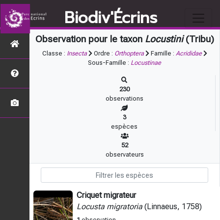
Biodiv'Écrins
Observation pour le taxon
Locustini
(Tribu)
Classe :
Insecta
Ordre :
Orthoptera
Famille :
Acrididae
Sous-Famille :
Locustinae
230
observations
3
espèces
52
observateurs
Criquet migrateur
Locusta migratoria
(Linnaeus, 1758)
1
observation