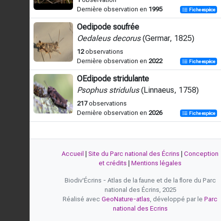
Dernière observation en
1995
Fiche espèce
Oedipode soufrée
Oedaleus decorus
(Germar, 1825)
12
observations
Dernière observation en
2022
Fiche espèce
OEdipode stridulante
Psophus stridulus
(Linnaeus, 1758)
217
observations
Dernière observation en
2026
Fiche espèce
Accueil
|
Site du Parc national des Écrins
|
Conception
et crédits
|
Mentions légales
Biodiv'Écrins - Atlas de la faune et de la flore du Parc
national des Écrins, 2025
Réalisé avec
GeoNature-atlas
, développé par le
Parc
national des Ecrins