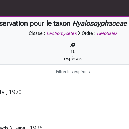
servation pour le taxon
Hyaloscyphaceae
Classe :
Leotiomycetes
Ordre :
Helotiales
10
espèces
tv., 1970
ch.) Baral, 1985