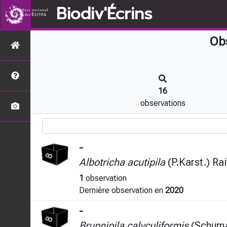
Biodiv'Écrins
Ob
16
observations
-
Albotricha acutipila
(P.Karst.) Rai
1
observation
Dernière observation en
2020
-
Brunnipila calyculiformis
(Schuma