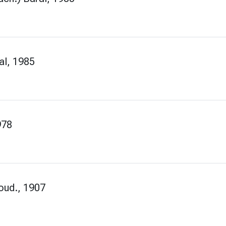
al, 1985
978
oud., 1907