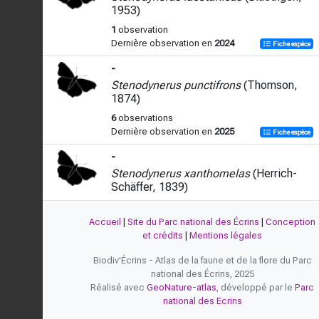
1953)
1
observation
Dernière observation en
2024
Fiche espèce
-
Stenodynerus punctifrons
(Thomson,
1874)
6
observations
Dernière observation en
2025
Fiche espèce
-
Stenodynerus xanthomelas
(Herrich-
Schäffer, 1839)
1
observation
Dernière observation en
2024
Accueil
|
Site du Parc national des Écrins
|
Conception
Fiche espèce
et crédits
|
Mentions légales
Biodiv'Écrins - Atlas de la faune et de la flore du Parc
national des Écrins, 2025
Réalisé avec
GeoNature-atlas
, développé par le
Parc
national des Ecrins