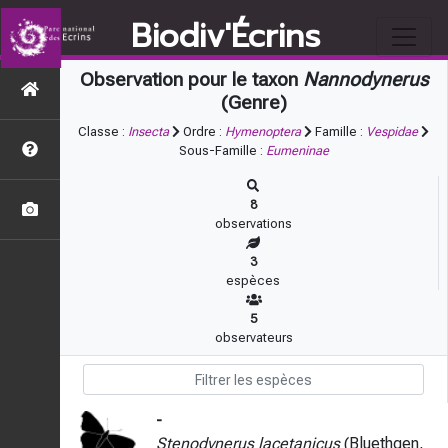
Biodiv'Écrins
Observation pour le taxon
Nannodynerus
(Genre)
Classe :
Insecta
Ordre :
Hymenoptera
Famille :
Vespidae
Sous-Famille :
Eumeninae
8
observations
3
espèces
5
observateurs
-
Stenodynerus lacetanicus
(Bluethgen,